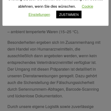
– kühlkettenpflichtige Waren (2–8 °C, ohne
ablehnen, wenn Sie dies wünschen.
Cookie
Unterbrechung),
Einstellungen
ZUSTIMMEN
– kühlpflichtige Waren (2–8 °C),
– ambient temperierte Waren (15–25 °C).
Besonderheiten ergeben sich im Zusammenhang mit
dem Handel von Humanarzneimitteln, die
ausschließlich dann angeboten werden, wenn kein
entsprechendes Veterinärarzneimittel verfügbar ist.
Der Umgang mit diesen Präparaten ist detailliert in
unseren Dienstanweisungen geregelt. Dazu gehört
auch die Sicherstellung der Fälschungssicherheit
durch Seriennummern-Abfragen, Barcode-Scanning
und lückenlose Dokumentation.
Durch unsere eigene Logistik sowie zuverlässige