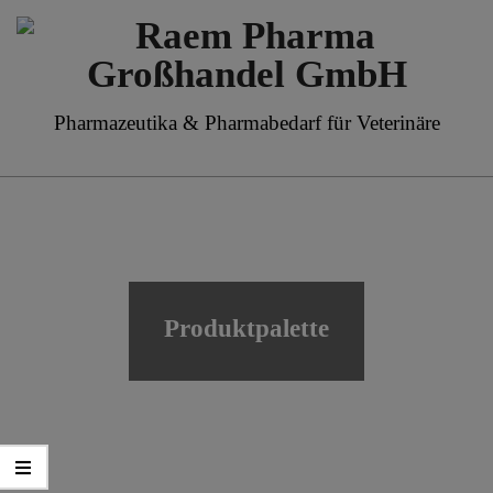
Skip
to
content
Raem
Pharmazeutika & Pharmabedarf für Veterinäre
Pharma
Primary
Großhandel
Navigation
GmbH
Menu
Produktpalette