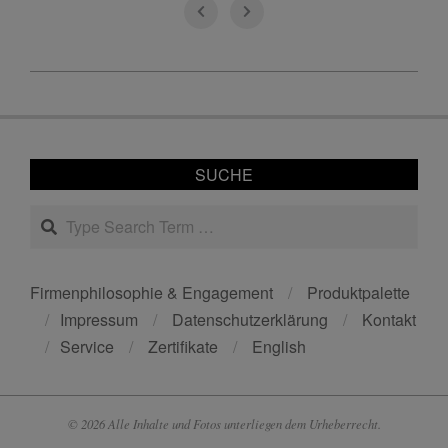
2019-
12-
02
SUCHE
Search
Firmenphilosophie & Engagement
Produktpalette
Impressum
Datenschutzerklärung
Kontakt
Service
Zertifikate
English
© 2026 Alle Inhalte und Fotos unterliegen dem Urheberrecht.