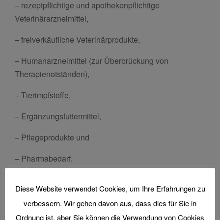
– rezeptpflichtige und apothekenpflichtige
Veterinärarzneimittel,
– freiverkäufliche Veterinärprodukte,
– Humanarzneimittel (zur Überbrückung von
Therapienotständen),
– Tierimpfstoffe,
– Ergänzungsfuttermittel,
– Pflegeprodukte und
– Pharmabedarf.
Für die sichere Handhabung gewährleisten wir eine
Diese Website verwendet Cookies, um Ihre Erfahrungen zu
GDP-konforme Lagerung und den Transport nach
verbessern. Wir gehen davon aus, dass dies für Sie in
unterschiedlichen Temperaturvorgaben:
Ordnung ist, aber Sie können die Verwendung von Cookies